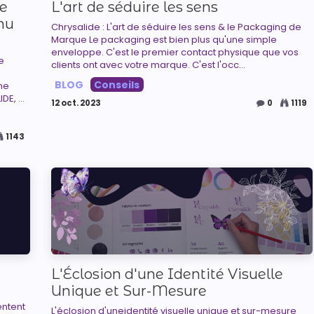
e
L'art de séduire les sens
nu
Chrysalide : L'art de séduire les sens & le Packaging de
Marque Le packaging est bien plus qu'une simple
enveloppe. C'est le premier contact physique que vos
e
clients ont avec votre marque. C'est l'occ...
BLOG
Conseils
ne
E, ...
12 oct. 2023
0
1119
1143
L'Éclosion d'une Identité Visuelle
Unique et Sur-Mesure
entent
L'éclosion d'uneidentité visuelle unique et sur-mesure